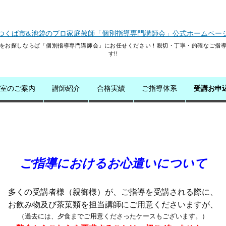
つくば市&池袋のプロ家庭教師「個別指導専門講師会」公式ホームペー
をお探しならば「個別指導専門講師会」にお任せください！親切・丁寧・的確なご指
す!!
教室のご案内
講師紹介
合格実績
ご指導体系
受講お申
ご指導におけるお心遣いについて
多くの受講者様（親御様）が、ご指導を受講される際に、
お飲み物及び茶菓類を担当講師にご用意くださいますが、
（過去には、夕食までご用意くださったケースもございます。）