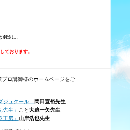
は別途に、
しております。
業プロ講師様のホームページをご
ダジュクール」
岡田宣裕先生
ん先生」
こと
大迫一矢先生
ラ工房」
山岸浩也先生