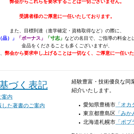
弊会からこれらを要求することは一切ございません。
受講者様のご厚意に一任いたしております。
また、目標到達（進学確定・資格取得など）の際に、
（品）」
「ボーナス」
「寸志」
などの名目で、
ご指導の料金と
金品をくださることも多くございますが、
、
弊会から要求申し上げることは一切なく、
ご厚意に一任いた
経験豊富・技術優良な同
基づく表記
紹介いたします。
ご案内
愛知県豊橋市
「オカ
版した著書のご案内
東京都豊島区
「みか
北海道札幌市
「ポプ