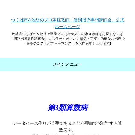
つくば市&池袋のプロ家庭教師「個別指導専門講師会」公式
ホームページ
茨城県つくば市＆池袋で専業プロ（社会人）の家庭教師をお探しならば
「個別指導専門講師会」にお任せください！親切・丁寧・的確なご指導で
「最高のコストパフォーマンス」をお約束申し上げます!!
メインメニュー
コンテンツへスキップ
第3類算数病
データベース作りが苦手であることが理由で“発症”する算
数病を、