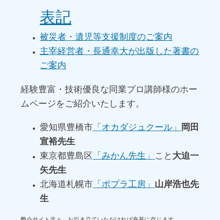
表記
被災者・遺児等支援制度のご案内
主宰経営者・長通幸大が出版した著書の
ご案内
経験豊富・技術優良な同業プロ講師様のホー
ムページをご紹介いたします。
愛知県豊橋市
「オカダジュクール」
岡田
宣裕先生
東京都豊島区
「みかん先生」
こと
大迫一
矢先生
北海道札幌市
「ポプラ工房」
山岸浩也先
生
弊会サイト共々、お引き立ていただければ幸甚に存じます。